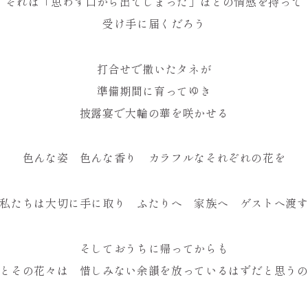
それは「思わず口から出てしまった」ほどの情感を持って
受け手に届くだろう
打合せで撒いたタネが
準備期間に育ってゆき
披露宴で大輪の華を咲かせる
色んな姿 色んな香り カラフルなそれぞれの花を
私たちは大切に手に取り ふたりへ 家族へ ゲストへ渡
そしておうちに帰ってからも
とその花々は 惜しみない余韻を放っているはずだと思う