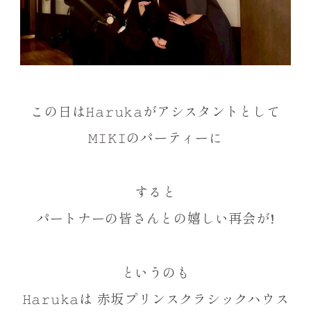
この日は𝙷𝚊𝚛𝚞𝚔𝚊がアシスタントとして
𝙼𝙸𝙺𝙸のパーティーに
すると
パートナーの皆さんとの嬉しい再会が!
というのも
𝙷𝚊𝚛𝚞𝚔𝚊は 赤坂プリンスクラシックハウス